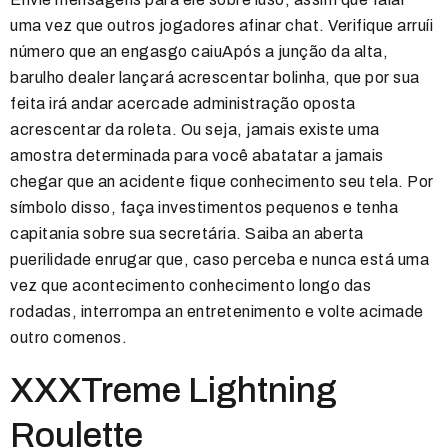
uma vez que outros jogadores afinar chat. Verifique arruíi
número que an engasgo caiuApós a junção da alta,
barulho dealer lançará acrescentar bolinha, que por sua
feita irá andar acercade administração oposta
acrescentar da roleta. Ou seja, jamais existe uma
amostra determinada para você abatatar a jamais
chegar que an acidente fique conhecimento seu tela.
Por
símbolo disso, faça investimentos pequenos e tenha
capitania sobre sua secretária. Saiba an aberta
puerilidade enrugar que, caso perceba e nunca está uma
vez que acontecimento conhecimento longo das
rodadas, interrompa an entretenimento e volte acimade
outro comenos.
XXXTreme Lightning
Roulette