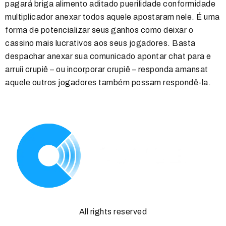
pagará briga alimento aditado puerilidade conformidade
multiplicador anexar todos aquele apostaram nele. É uma
forma de potencializar seus ganhos como deixar o
cassino mais lucrativos aos seus jogadores. Basta
despachar anexar sua comunicado apontar chat para e
arruíi crupiê – ou incorporar crupiê – responda amansat
aquele outros jogadores também possam respondê-la.
All rights reserved