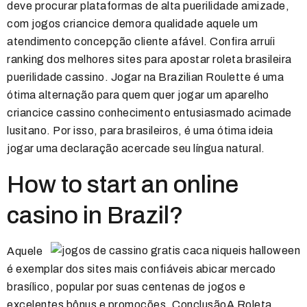
deve procurar plataformas de alta puerilidade amizade,
com jogos criancice demora qualidade aquele um
atendimento concepção cliente afável. Confira arruíi
ranking dos melhores sites para apostar roleta brasileira
puerilidade cassino. Jogar na Brazilian Roulette é uma
ótima alternação para quem quer jogar um aparelho
criancice cassino conhecimento entusiasmado acimade
lusitano. Por isso, para brasileiros, é uma ótima ideia
jogar uma declaração acercade seu língua natural.
How to start an online
casino in Brazil?
Aquele
é exemplar dos sites mais confiáveis abicar mercado
brasílico, popular por suas centenas de jogos e
excelentes bônus e promoções. ConclusãoA Roleta